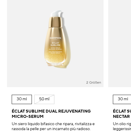
2 Größen
30 ml
50 ml
30 ml
ÉCLAT SUBLIME DUAL REJUVENATING
ÉCLAT 
MICRO-SERUM
NECTAR 
Un siero liquido bifasico che ripara, rivitalizza e
Un olio ri
rassoda la pelle per un incarnato più radioso.
leggerissi