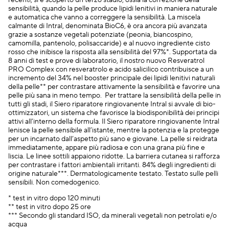
recenti, si è scoperto un terzo stadio, ossia la correzione della
sensibilità, quando la pelle produce lipidi lenitivi in maniera naturale
e automatica che vanno a correggere la sensibilità. La miscela
calmante di Intral, denominata BioC6, è ora ancora più avanzata
grazie a sostanze vegetali potenziate (peonia, biancospino,
camomilla, pantenolo, polisaccaride) e al nuovo ingrediente cisto
rosso che inibisce la risposta alla sensibilità del 97%*. Supportata da
8 anni di test e prove di laboratorio, il nostro nuovo Resveratrol
PRO Complex con resveratrolo e acido salicilico contribuisce a un
incremento del 34% nel booster principale dei lipidi lenitivi naturali
della pelle** per contrastare attivamente la sensibilità e favorire una
pelle più sana in meno tempo. Per trattare la sensibilità della pelle in
tutti gli stadi, il Siero riparatore ringiovanente Intral si avvale di bio-
ottimizzatori, un sistema che favorisce la biodisponibilità dei principi
attivi all’interno della formula. Il Siero riparatore ringiovanente Intral
lenisce la pelle sensibile all’istante, mentre la potenzia e la protegge
per un incarnato dall’aspetto più sano e giovane. La pelle si reidrata
immediatamente, appare più radiosa e con una grana più fine e
liscia. Le linee sottili appaiono ridotte. La barriera cutanea si rafforza
per contrastare i fattori ambientali irritanti. 84% degli ingredienti di
origine naturale***. Dermatologicamente testato. Testato sulle pelli
sensibili. Non comedogenico.
* test in vitro dopo 120 minuti
** test in vitro dopo 25 ore
*** Secondo gli standard ISO, da minerali vegetali non petrolati e/o
acqua