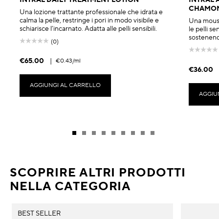
INTRAL DAILY TREATMENT LOTION
INTRAL 
CHAMOM
Una lozione trattante professionale che idrata e
calma la pelle, restringe i pori in modo visibile e
Una mouss
schiarisce l’incarnato. Adatta alle pelli sensibili.
le pelli se
sostenendo
(0)
€65.00
|
€0.43
/ml
€36.00
AGGIUNGI AL CARRELLO
AGGIU
SCOPRIRE ALTRI PRODOTTI
NELLA CATEGORIA
BEST SELLER