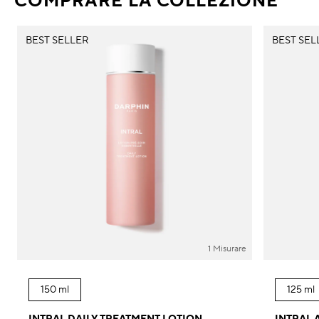
COMPRARE LA COLLEZIONE
BEST SELLER
BEST SEL
1 Misurare
150 ml
125 ml