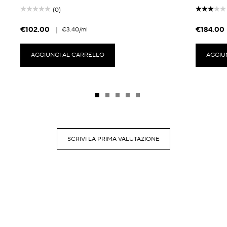
(0)
€102.00
|
€184.00
€3.40
/ml
AGGIUNGI AL CARRELLO
AGGIU
SCRIVI LA PRIMA VALUTAZIONE