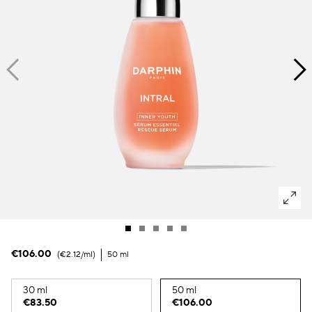
Macchie scure & pelle irregolare
Pori
Inquinamento
Perdita di volume
Colorito spent
€106.00
€2.12
/ml
50 ml
30 ml
50 ml
€83.50
€106.00