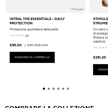
1 Misurare
INTRAL THE ESSENTIALS – DAILY
STIMULS
PROTECTION
STRUME
Protezione quotidiana della pelle.
Un siero s
di sostegn
(0)
liftata e 
ridefiniti.
€55.00
|
€55.00
/Einheit
AGGIUNGI AL CARRELLO
€251.20
AGGIU