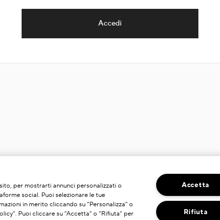
Accedi
Accetta
o sito, per mostrarti annunci personalizzati o
taforme social. Puoi selezionare le tue
mazioni in merito cliccando su “Personalizza” o
Rifiuta
licy”. Puoi cliccare su “Accetta” o “Rifiuta” per