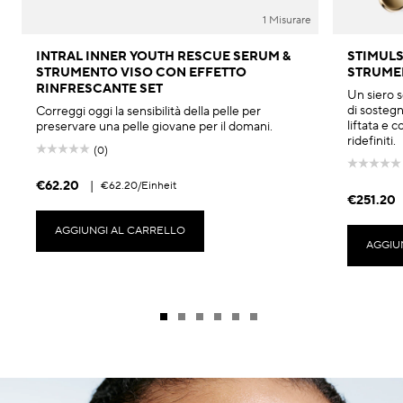
1 Misurare
INTRAL INNER YOUTH RESCUE SERUM &
STIMULS
STRUMENTO VISO CON EFFETTO
STRUME
RINFRESCANTE SET
Un siero s
di sostegn
Correggi oggi la sensibilità della pelle per
liftata e 
preservare una pelle giovane per il domani.
ridefiniti.
(0)
€62.20
|
€62.20
/Einheit
€251.20
AGGIUNGI AL CARRELLO
AGGIU