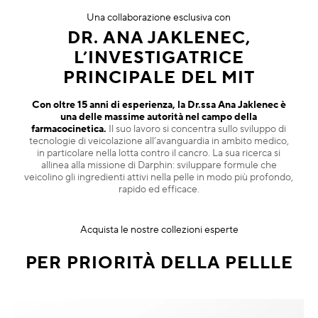
Una collaborazione esclusiva con
DR. ANA JAKLENEC,
L’INVESTIGATRICE
PRINCIPALE DEL MIT
Con oltre 15 anni di esperienza, la Dr.ssa Ana Jaklenec è
una delle massime autorità nel campo della
farmacocinetica.
Il suo lavoro si concentra sullo sviluppo di
tecnologie di veicolazione all’avanguardia in ambito medico,
in particolare nella lotta contro il cancro. La sua ricerca si
allinea alla missione di Darphin: sviluppare formule che
veicolino gli ingredienti attivi nella pelle in modo più profondo,
rapido ed efficace.
Acquista le nostre collezioni esperte
PER PRIORITÀ DELLA PELLLE