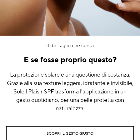
Tre step. Nient’altro.
E se l’idratazione cambiasse tutto?
Calore, aria condizionata e sole: la pelle si disidrata
silenziosamente. Il trio Hydraskin agisce con
precisione: il siero aiuta a rimpolpare la pelle di
idratazione, il gel-crema aiuta a riequilibrarla e la
crema ricca dona un comfort profondo.
SCOPRI HYDRASKIN