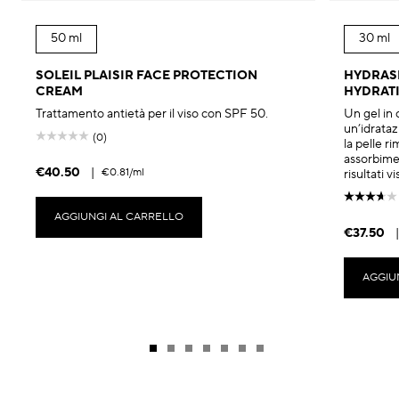
50 ml
30 ml
SOLEIL PLAISIR FACE PROTECTION
HYDRASK
CREAM
HYDRAT
Trattamento antietà per il viso con SPF 50.
Un gel in 
un’idrata
(0)
la pelle r
assorbime
€40.50
|
€0.81
/ml
risultati vis
AGGIUNGI AL CARRELLO
€37.50
|
AGGIU