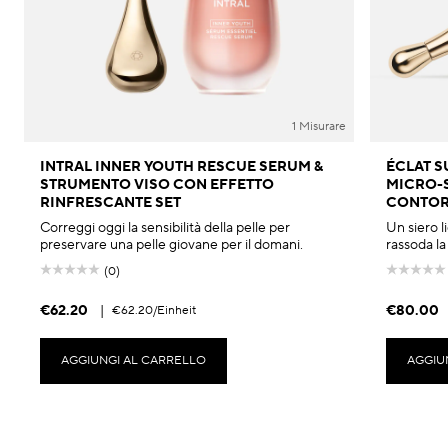
1 Misurare
INTRAL INNER YOUTH RESCUE SERUM &
ÉCLAT S
STRUMENTO VISO CON EFFETTO
MICRO-
RINFRESCANTE SET
CONTOR
Correggi oggi la sensibilità della pelle per
Un siero li
preservare una pelle giovane per il domani.
rassoda la
(0)
€62.20
|
€80.00
€62.20
/Einheit
AGGIUNGI AL CARRELLO
AGGIU