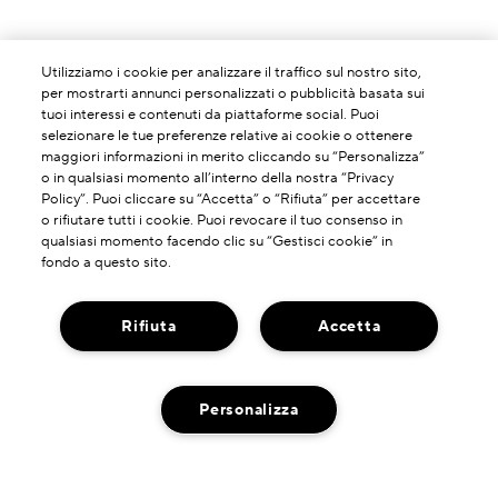
Utilizziamo i cookie per analizzare il traffico sul nostro sito,
per mostrarti annunci personalizzati o pubblicità basata sui
tuoi interessi e contenuti da piattaforme social. Puoi
selezionare le tue preferenze relative ai cookie o ottenere
maggiori informazioni in merito cliccando su “Personalizza”
o in qualsiasi momento all’interno della nostra “Privacy
Policy”. Puoi cliccare su “Accetta” o “Rifiuta” per accettare
o rifiutare tutti i cookie. Puoi revocare il tuo consenso in
qualsiasi momento facendo clic su “Gestisci cookie” in
fondo a questo sito.
INFORMAZIONI SU DI NOI
Rifiuta
Accetta
La Nostra Storia
HAI BISOGNO DI ASSISTENZA?
Potere Della Formulazione
Personalizza
Contatta il Produttore
Il Nostro Impegno
DOVE TROVARCI
Servizio Clienti
Spedzioni A Impatto Zero Di Carbonio
Ricerca Negozi