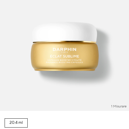
Macchie scure & pelle irregolare
Pori
Inquinamento
Perdita di volume
Colorito spent
1 Misurare
20.4 ml