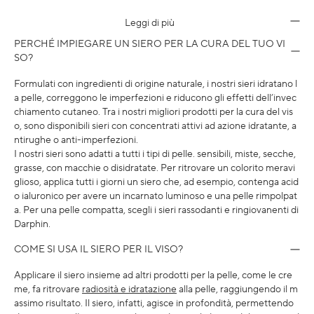
Leggi di più
PERCHÉ IMPIEGARE UN SIERO PER LA CURA DEL TUO VI
SO?
Formulati con ingredienti di origine naturale, i nostri sieri idratano l
a pelle, correggono le imperfezioni e riducono gli effetti dell’invec
chiamento cutaneo. Tra i nostri migliori prodotti per la cura del vis
o, sono disponibili sieri con concentrati attivi ad azione idratante, a
ntirughe o anti-imperfezioni.
I nostri sieri sono adatti a tutti i tipi di pelle. sensibili, miste, secche,
grasse, con macchie o disidratate. Per ritrovare un colorito meravi
glioso, applica tutti i giorni un siero che, ad esempio, contenga acid
o ialuronico per avere un incarnato luminoso e una pelle rimpolpat
a. Per una pelle compatta, scegli i sieri rassodanti e ringiovanenti di
Darphin.
COME SI USA IL SIERO PER IL VISO?
Applicare il siero insieme ad altri prodotti per la pelle, come le cre
me, fa ritrovare
radiosità e idratazione
alla pelle, raggiungendo il m
assimo risultato. Il siero, infatti, agisce in profondità, permettendo