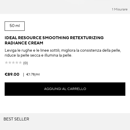
1 Misurare
50 ml
IDEAL RESOURCE SMOOTHING RETEXTURIZING
RADIANCE CREAM
Leviga le rughe e le linee sottili, migliora la consistenza della pelle,
riduce la pelle secca e illumina la pelle.
(0)
€89.00
|
€1.78
/ml
AGGIUNGI AL CARRELLO
BEST SELLER