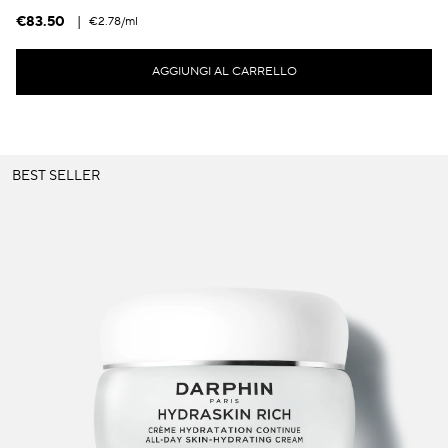
€83.50
|
€2.78
/ml
AGGIUNGI AL CARRELLO
BEST SELLER