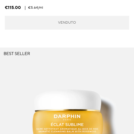
€115.00
|
€5.64
/ml
VENDUTO
BEST SELLER