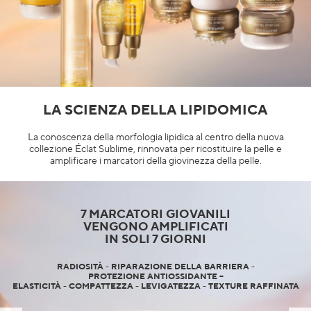
Macchie scure & pelle irregolare
Pori
Inquinamento
Perdita di volume
LA SCIENZA DELLA LIPIDOMICA
Colorito spent
La conoscenza della morfologia lipidica al centro della nuova
collezione Éclat Sublime, rinnovata per ricostituire la pelle e
amplificare i marcatori della giovinezza della pelle.
7 MARCATORI GIOVANILI
VENGONO AMPLIFICATI
IN SOLI 7 GIORNI
RADIOSITÀ - RIPARAZIONE DELLA BARRIERA -
PROTEZIONE ANTIOSSIDANTE –
ELASTICITÀ - COMPATTEZZA - LEVIGATEZZA - TEXTURE RAFFINATA