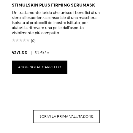
STIMULSKIN PLUS FIRMING SERUMASK
Un trattamento ibrido che unisce i benefici di un
siero all’esperienza sensoriale di una maschera
ispirata ai protocolli del nostro istituto, per
aiutarti a ritrovare una pelle dall’aspetto
visibilmente più compatto.
(0)
€171.00
|
€3.42
/ml
AGGIUNGI AL CARRELLO
SCRIVI LA PRIMA VALUTAZIONE