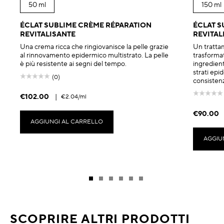
50 ml
150 ml
ÉCLAT SUBLIME CRÈME RÉPARATION
ÉCLAT S
REVITALISANTE
REVITAL
Una crema ricca che ringiovanisce la pelle grazie
Un tratta
al rinnovamento epidermico multistrato. La pelle
trasformat
è più resistente ai segni del tempo.
ingredient
strati epi
(0)
consistenz
€102.00
|
€2.04
/ml
€90.00
AGGIUNGI AL CARRELLO
AGGIU
SCOPRIRE ALTRI PRODOTTI