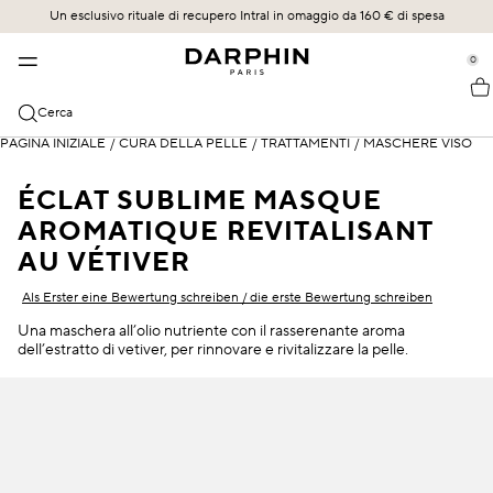
Un esclusivo rituale di recupero Intral in omaggio da 160 € di spesa
TRATTAMENTO DELLA PELLE
BESTSELLER
COLLEZIONI
SCOPRI
se Sidebar Navigation
Clo
Clo
Clo
Clo
0
::elc_general.menu::
BESTSELLER
SCOPRI
ACQUISTA TUTTO
UN FUTURO ARRAIGADO EN UN LEGADO
Darphin
ÉCLAT SUBLIME
Bestseller
Éclat Sublime
LA SCIENZA DEL RILASCIO
Cerca
CATEGORIE
PAGINA INIZIALE
STIMULSKIN PLUS
Novità
Intral
IL NOSTRO IMPEGNO
/
CURA DELLA PELLE
/
TRATTAMENTI
/
MASCHERE VISO
Tutti i prodotti
TRATTAMENTI SPECIFICI DELLA PELLE
INTRAL
Offerte
Hydraskin
I NOSTRI PROTOCOLLI SPECIALIZZATI IN FACCIALISTI
ÉCLAT SUBLIME MASQUE
Sieri & Essenze
Sensibilità e rossore
AROMATIQUE REVITALISANT
HYDRASKIN
Regime per la cura della pelle
Stimulskin Plus
Detergenti e tonici
Idratazione
AU VÉTIVER
Elixir agli oli essenziali
Idratanti e protezione SPF
Rughe e linee sottili
Als Erster eine Bewertung schreiben / die erste Bewertung schreiben
Ideal Resource
Una maschera all’olio nutriente con il rasserenante aroma
Cura del contorno occhi e labbra
Pelle miscelata
dell’estratto di vetiver, per rinnovare e rivitalizzare la pelle.
Exquisâge
Maschere ed esfolianti
Pelle secca
Prédermine
Oli
Protezione SPF
Soleil Plaisir
Occhiaie e gonfiore