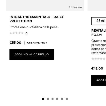
1 Misurare
INTRAL THE ESSENTIALS – DAILY
125 ml
PROTECTION
Protezione quotidiana della pelle.
REVITAL
(0)
FOAM
Questa ri
€55.00
|
€55.00
/Einheit
prestazion
densa per 
rafforzare
AGGIUNGI AL CARRELLO
€42.00
AGGIU