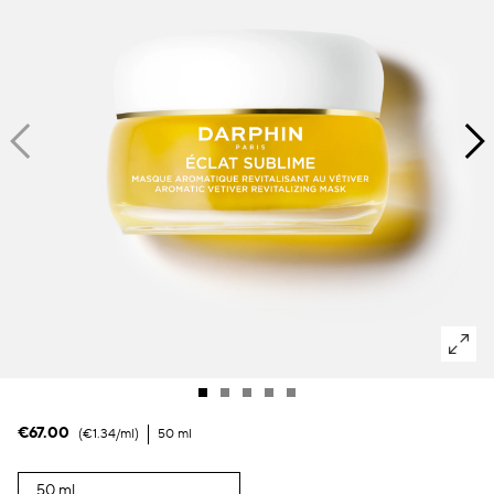
Macchie scure & pelle irregolare
Pori
Inquinamento
Perdita di volume
Colorito spent
€67.00
€1.34
/ml
50 ml
50 ml