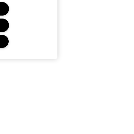
PRIVACY E TERMINI
Termini D'Uso
Informativa Sulla Privacy
Condizioni Di Vendita
Gestisci Le Impostazioni Dei Cookie