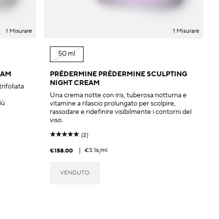
1 Misurare
1 Misurare
50 ml
EAM
PRÉDERMINE PRÉDERMINE SCULPTING
NIGHT CREAM
rifoliata
Una crema notte con iris, tuberosa notturna e
iù
vitamine a rilascio prolungato per scolpire,
rassodare e ridefinire visibilmente i contorni del
viso.
(2)
|
€3.16
/ml
€158.00
VENDUTO