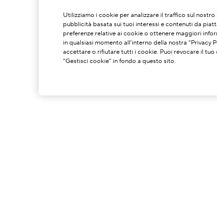
Utilizziamo i cookie per analizzare il traffico sul nostr
pubblicità basata sui tuoi interessi e contenuti da piat
preferenze relative ai cookie o ottenere maggiori infor
in qualsiasi momento all’interno della nostra “Privacy Po
accettare o rifiutare tutti i cookie. Puoi revocare il t
“Gestisci cookie” in fondo a questo sito.
INFORMAZIONI SU DI NOI
La Nostra Storia
C
Potere Della Formulazione
S
Il Nostro Impegno
C
Spedzioni A Impatto Zero Di
G
Carbonio
P
I