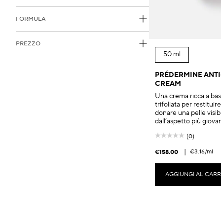
FORMULA
PREZZO
50 ml
PRÉDERMINE ANTI
CREAM
Una crema ricca a bas
trifoliata per restituir
donare una pelle visi
dall’aspetto più giova
(0)
|
€3.16
/ml
€158.00
AGGIUNGI AL CAR