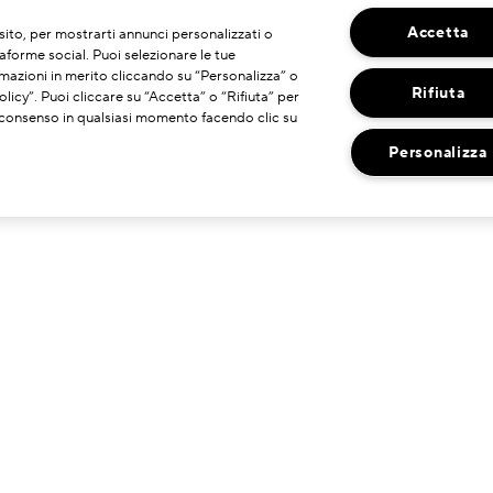
Accetta
o sito, per mostrarti annunci personalizzati o
taforme social. Puoi selezionare le tue
mazioni in merito cliccando su “Personalizza” o
Rifiuta
licy”. Puoi cliccare su “Accetta” o “Rifiuta” per
uo consenso in qualsiasi momento facendo clic su
Personalizza
HAI BISOGNO DI ASSISTENZA?
DOVE TROVARCI
ontatta il Produttore
Ricerca Negozi
ervizio Clienti
hatta con Noi
estisci I Miei Ordini
olitica Di Reso
nformazioni Di Spedizione