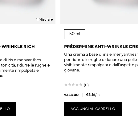
1 Misurare
50 ml
-WRINKLE RICH
PRÉDERMINE ANTI-WRINKLE CR
Una crema a base di iris e menyanthes t
per ridurre le rughe e donare una pelle
e di iris e menyanthes
visibilmente rimpolpata e dall’aspetto p
e tonicità, ridurre le rughe e
giovane.
bilmente rimpolpata e
ne.
(0)
|
€3.16
/ml
€158.00
RELLO
AGGIUNGI AL CARRELLO