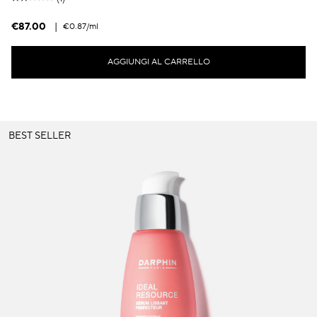
€87.00
|
€0.87
/ml
AGGIUNGI AL CARRELLO
BEST SELLER