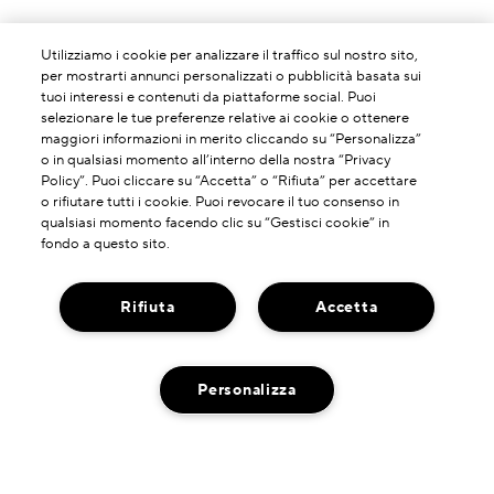
Utilizziamo i cookie per analizzare il traffico sul nostro sito,
per mostrarti annunci personalizzati o pubblicità basata sui
tuoi interessi e contenuti da piattaforme social. Puoi
selezionare le tue preferenze relative ai cookie o ottenere
maggiori informazioni in merito cliccando su “Personalizza”
o in qualsiasi momento all’interno della nostra “Privacy
Policy”. Puoi cliccare su “Accetta” o “Rifiuta” per accettare
o rifiutare tutti i cookie. Puoi revocare il tuo consenso in
qualsiasi momento facendo clic su “Gestisci cookie” in
fondo a questo sito.
Rifiuta
Accetta
INFORMAZIONI SU DI NOI
Personalizza
La Nostra Storia
HAI BISOGNO DI ASSISTENZA?
Potere Della Formulazione
Contatta il Produttore
Il Nostro Impegno
DOVE TROVARCI