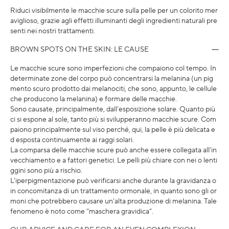
Riduci visibilmente le macchie scure sulla pelle per un colorito mer
aviglioso, grazie agli effetti illuminanti degli ingredienti naturali pre
senti nei nostri trattamenti.
BROWN SPOTS ON THE SKIN: LE CAUSE
Le macchie scure sono imperfezioni che compaiono col tempo. In
determinate zone del corpo può concentrarsi la melanina (un pig
mento scuro prodotto dai melanociti, che sono, appunto, le cellule
che producono la melanina) e formare delle macchie.
Sono causate, principalmente, dall’esposizione solare. Quanto più
ci si espone al sole, tanto più si svilupperanno macchie scure. Com
paiono principalmente sul viso perché, qui, la pelle è più delicata e
d esposta continuamente ai raggi solari.
La comparsa delle macchie scure può anche essere collegata all’in
vecchiamento e a fattori genetici. Le pelli più chiare con nei o lenti
ggini sono più a rischio.
L’iperpigmentazione può verificarsi anche durante la gravidanza o
in concomitanza di un trattamento ormonale, in quanto sono gli or
moni che potrebbero causare un’alta produzione di melanina. Tale
fenomeno è noto come “maschera gravidica”.