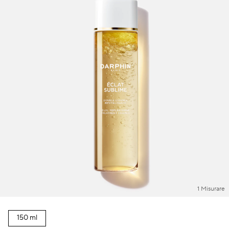
Macchie scure & pelle irregolare
Pori
Inquinamento
Perdita di volume
Colorito spent
1 Misurare
150 ml