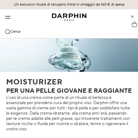
Un esclusivo rituale di recupero Intral in omaggio da 160 € di spesa
TRATTAMENTO DELLA PELLE
BESTSELLER
COLLEZIONI
SCOPRI
se Sidebar Navigation
Clo
Clo
Clo
Clo
0
::elc_general.menu::
BESTSELLER
SCOPRI
ACQUISTA TUTTO
UN FUTURO ARRAIGADO EN UN LEGADO
Ricevi una Original Skin™ Retexturizing Mask da 30 ml con 85
Darphin
ÉCLAT SUBLIME
Bestseller
Éclat Sublime
LA SCIENZA DEL RILASCIO
€ di spesa oppure il formato da 75 ml con 95 €
Cerca
CATEGORIE
STIMULSKIN PLUS
Novità
Intral
IL NOSTRO IMPEGNO
Tutti i prodotti
TRATTAMENTI SPECIFICI DELLA PELLE
INTRAL
Offerte
Hydraskin
I NOSTRI PROTOCOLLI SPECIALIZZATI IN FACCIALISTI
Sieri & Essenze
Sensibilità e rossore
HYDRASKIN
Regime per la cura della pelle
Stimulskin Plus
Detergenti e tonici
Idratazione
Elixir agli oli essenziali
MOISTURIZER
Idratanti e protezione SPF
Rughe e linee sottili
PER UNA PELLE GIOVANE E RAGGIANTE
Ideal Resource
Cura del contorno occhi e labbra
Pelle miscelata
L'uso di una crema come parte di un rituale di bellezza è
essenziale per prendersi cura del proprio viso. Darphin offre una
Exquisâge
Maschere ed esfolianti
Pelle secca
vasta gamma di creme per tutti i tipi di pelle e per soddisfare tutte
le esigenze. Dalla crema idratante, alla crema anti-età, passando
Prédermine
per le creme adatte alle pelli grasse, qui troverete trattamenti con
Oli
Protezione SPF
texture ricche o fluide per nutrire o idratare, lenire o rigenerare il
vostro viso.
Soleil Plaisir
Occhiaie e gonfiore