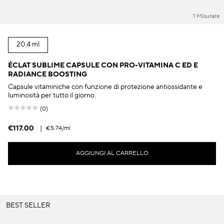
1 Misurare
20.4 ml
ÉCLAT SUBLIME CAPSULE CON PRO-VITAMINA C ED E
RADIANCE BOOSTING
Capsule vitaminiche con funzione di protezione antiossidante e
luminosità per tutto il giorno.
(0)
€117.00
|
€5.74
/ml
AGGIUNGI AL CARRELLO
BEST SELLER