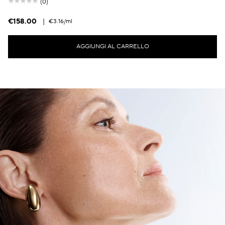
(0)
€158.00
|
€3.16
/ml
AGGIUNGI AL CARRELLO