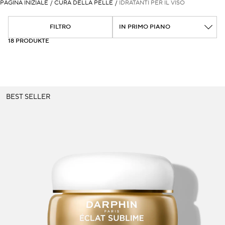
PAGINA INIZIALE
/
CURA DELLA PELLE
/
IDRATANTI PER IL VISO
Macchie scure & pelle irregolare
FILTRO
Pori
18 PRODUKTE
Inquinamento
Perdita di volume
BEST SELLER
Colorito spent