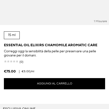
1 Misurare
15 ml
ESSENTIAL OIL ELIXIRS CHAMOMILE AROMATIC CARE
Correggi oggi la sensibilità della pelle per preservare una pelle
giovane per il domani.
(0)
€75.00
|
€5.00
/ml
AGGIUNGI AL CARRELLO
ESCLUSIVA ONLINE