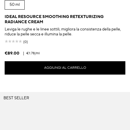
50 ml
IDEAL RESOURCE SMOOTHING RETEXTURIZING
RADIANCE CREAM
Leviga le rughe e le linee sottili, migliora la consistenza della pelle,
riduce la pelle secca e illumina la pelle.
(0)
€89.00
|
€1.78
/ml
AGGIUNGI AL CARRELLO
BEST SELLER