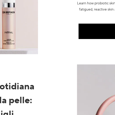
Learn how probiotic ski
fatigued, reactive skin
otidiana
la pelle
:
igli