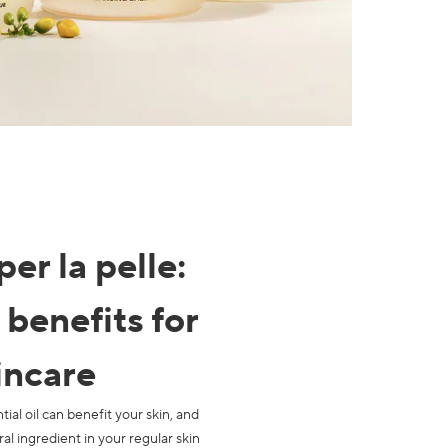
per la pelle
:
 benefits for
incare
ial oil can benefit your skin, and
al ingredient in your regular skin