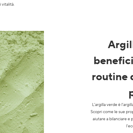
vitalità.
Argil
benefici
routine 
L’argilla verde è l’argil
Scopri come le sue prop
aiutare a bilanciare e p
l’ec