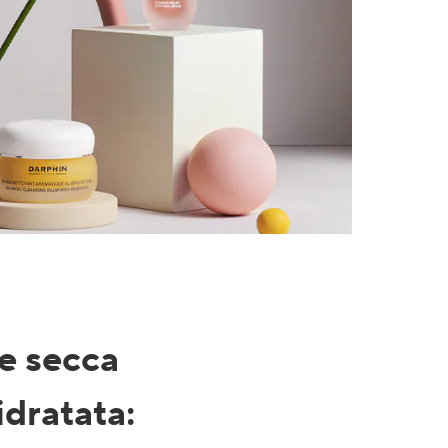
le secca
idratata
: