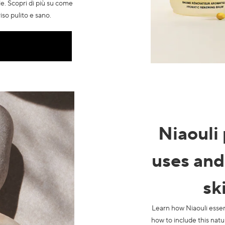
lle. Scopri di più su come
iso pulito e sano.
Niaouli 
uses and
sk
Learn how Niaouli essent
how to include this natur