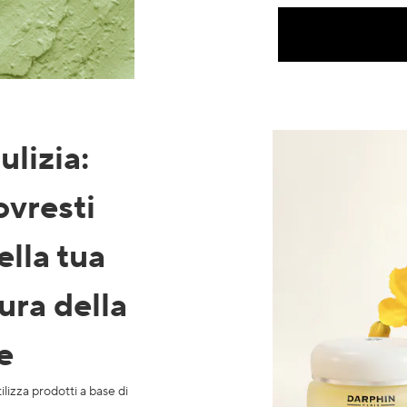
ulizia
:
ovresti
ella tua
ura della
e
ilizza prodotti a base di