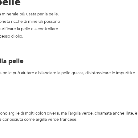
pelle
la minerale più usata per la pelle.
rietà ricche di minerali possono
urificare la pelle e a controllare
cesso di olio.
la pelle
 pelle può aiutare a bilanciare la pelle grassa, disintossicare le impurità e
 argille di molti colori diversi, ma l’argilla verde, chiamata anche illite, è
d è conosciuta come argilla verde francese.