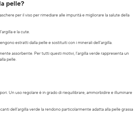
a pelle?
chere per il viso per rimediare alle impurità e migliorare la salute della
argilla e la cute.
ngono estratti dalla pelle e sostituiti con i minerali dell’argilla.
amente assorbente. Per tutti questi motivi, l’argilla verde rappresenta un
lla pelle.
ori. Un uso regolare è in grado di riequilibrare, ammorbidire e illuminare
ssicanti dell’argilla verde la rendono particolarmente adatta alla pelle grassa