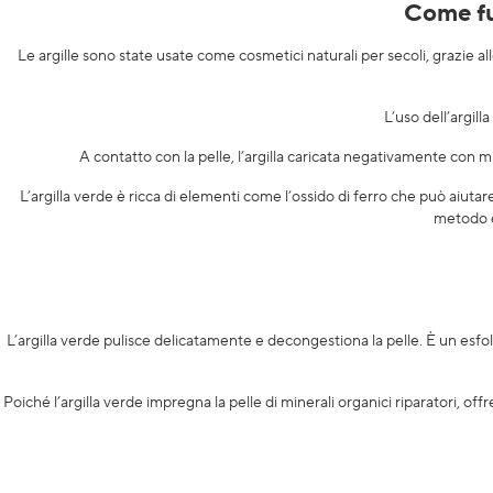
Come fu
Le argille sono state usate come cosmetici naturali per secoli, grazie al
L’uso dell’argill
A contatto con la pelle, l’argilla caricata negativamente con miner
L’argilla verde è ricca di elementi come l’ossido di ferro che può aiutar
metodo ef
L’argilla verde pulisce delicatamente e decongestiona la pelle. È un esfo
Poiché l’argilla verde impregna la pelle di minerali organici riparatori, offr