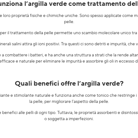
nziona l’argilla verde come trattamento dell
le loro proprietà fisiche e chimiche uniche. Sono spesso applicate come mas
pelle.
a per il trattamento della pelle permette uno scambio molecolare unico tra l’
ali salini attira gli ioni positivi. Tra questi ci sono detriti e impurità, che ve
e a combattere i batteri, e ha anche una struttura a strati che la rende alt
ficace e naturale per eliminare le impurità e assorbire gli oli in eccesso da
Quali benefici offre l’argilla verde?
liante e stimolante naturale e funziona anche come tonico che restringe i p
la pelle, per migliorare l’aspetto della pelle.
e benefici alle pelli di ogni tipo. Tuttavia, le proprietà assorbenti e disinto
o soggetta a imperfezioni.