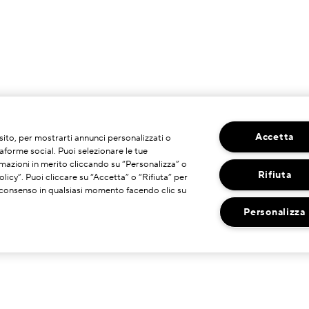
Accetta
o sito, per mostrarti annunci personalizzati o
taforme social. Puoi selezionare le tue
mazioni in merito cliccando su “Personalizza” o
Rifiuta
licy”. Puoi cliccare su “Accetta” o “Rifiuta” per
uo consenso in qualsiasi momento facendo clic su
Personalizza
HAI BISOGNO DI ASSISTENZA?
DOVE TROVARCI