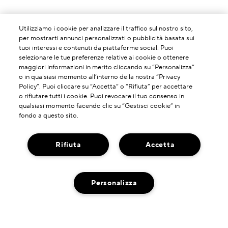
Utilizziamo i cookie per analizzare il traffico sul nostro sito,
per mostrarti annunci personalizzati o pubblicità basata sui
tuoi interessi e contenuti da piattaforme social. Puoi
selezionare le tue preferenze relative ai cookie o ottenere
maggiori informazioni in merito cliccando su “Personalizza”
o in qualsiasi momento all’interno della nostra “Privacy
Policy”. Puoi cliccare su “Accetta” o “Rifiuta” per accettare
o rifiutare tutti i cookie. Puoi revocare il tuo consenso in
qualsiasi momento facendo clic su “Gestisci cookie” in
fondo a questo sito.
Rifiuta
Accetta
INFORMAZIONI SU DI NOI
La Nostra Storia
Personalizza
HAI BISOGNO DI ASSISTENZA?
Potere Della Formulazione
Contatta il Produttore
Il Nostro Impegno
DOVE TROVARCI
Servizio Clienti
Spedzioni A Impatto Zero Di Carbonio