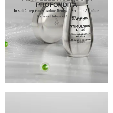
PROFONDITÀ
Macchie scure & pelle irregolare
In soli 2 step con Absolute Renewal Serum e Absolute
Renewal Infusion Cream
Pori
Inquinamento
Perdita di volume
Colorito spent