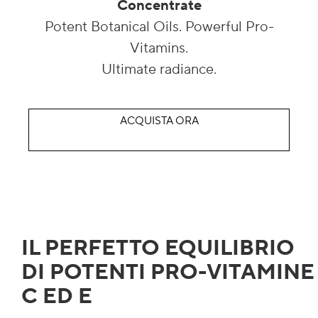
Concentrate
Macchie scure & pelle irregolare
Potent Botanical Oils. Powerful Pro-
Vitamins.
Pori
Ultimate radiance.
Inquinamento
Perdita di volume
ACQUISTA ORA
Colorito spent
IL PERFETTO EQUILIBRIO
DI POTENTI PRO-VITAMINE
C ED E