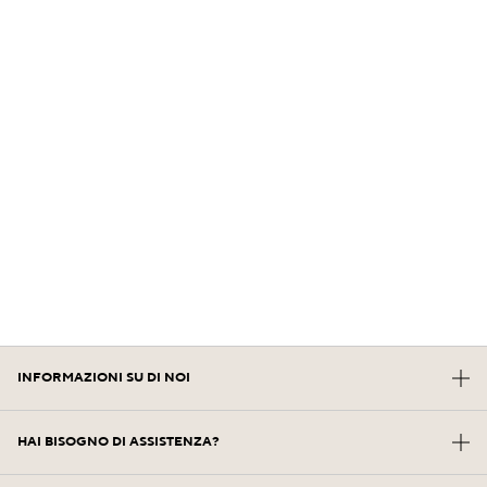
INFORMAZIONI SU DI NOI
La Nostra Storia
HAI BISOGNO DI ASSISTENZA?
Potere Della Formulazione
Contatta il Produttore