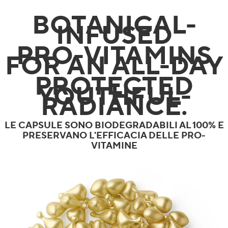
BOTANICAL-
INFUSED
PRO-VITAMINS
FOR AN ALL-DAY
PROTECTED
YOUTHFUL-
RADIANCE.
LE CAPSULE SONO BIODEGRADABILI AL 100% E
PRESERVANO L'EFFICACIA DELLE PRO-
VITAMINE