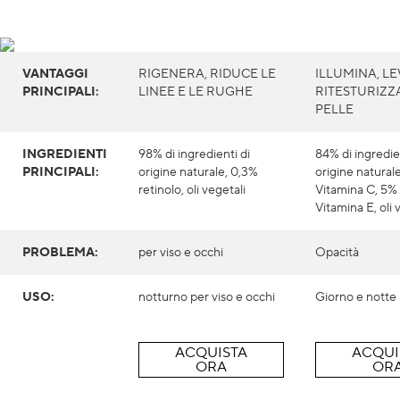
VANTAGGI
RIGENERA, RIDUCE LE
ILLUMINA, LE
PRINCIPALI:
LINEE E LE RUGHE
RITESTURIZZ
PELLE
INGREDIENTI
98% di ingredienti di
84% di ingredie
PRINCIPALI:
origine naturale, 0,3%
origine natural
retinolo, oli vegetali
Vitamina C, 5%
Vitamina E, oli 
PROBLEMA:
per viso e occhi
Opacità
USO:
notturno per viso e occhi
Giorno e notte p
ACQUISTA
ACQUI
ORA
OR