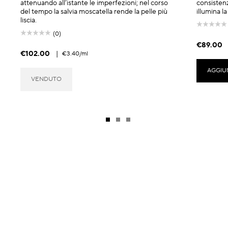
attenuando all’istante le imperfezioni; nel corso
consistenz
del tempo la salvia moscatella rende la pelle più
illumina la
liscia.
(0)
€89.00
€102.00
|
€3.40
/ml
AGGIU
VENDUTO