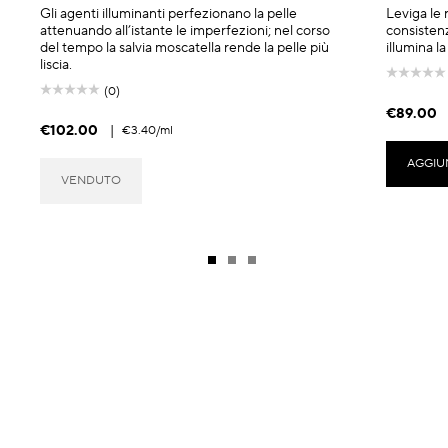
Gli agenti illuminanti perfezionano la pelle
Leviga le r
attenuando all’istante le imperfezioni; nel corso
consistenz
del tempo la salvia moscatella rende la pelle più
illumina la
liscia.
(0)
€89.00
€102.00
|
€3.40
/ml
AGGIU
VENDUTO