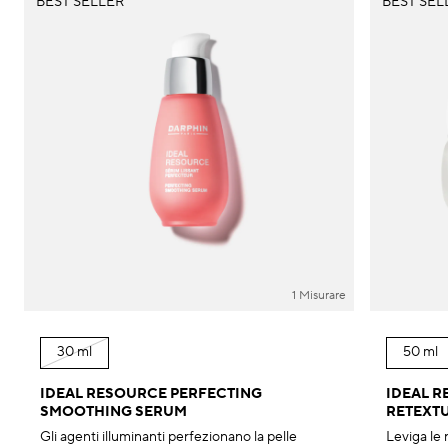
BEST SELLER
BEST SEL
1 Misurare
30 ml
50 ml
IDEAL RESOURCE PERFECTING
IDEAL 
SMOOTHING SERUM
RETEXT
Gli agenti illuminanti perfezionano la pelle
Leviga le r