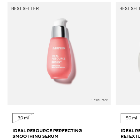
BEST SELLER
BEST SEL
1 Misurare
30 ml
50 ml
IDEAL RESOURCE PERFECTING
IDEAL 
SMOOTHING SERUM
RETEXT