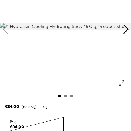
Macchie scure & pelle irregolare
Pori
Inquinamento
Perdita di volume
Colorito spent
€34.00
€2.27
/g
15 g
15 g
€34.00