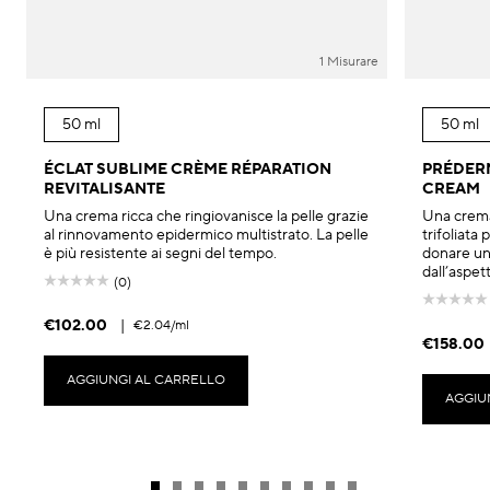
1 Misurare
50 ml
50 ml
ÉCLAT SUBLIME CRÈME RÉPARATION
PRÉDERM
REVITALISANTE
CREAM
Una crema ricca che ringiovanisce la pelle grazie
Una crema 
al rinnovamento epidermico multistrato. La pelle
trifoliata 
è più resistente ai segni del tempo.
donare una
dall’aspet
(0)
€102.00
|
€2.04
/ml
€158.00
AGGIUNGI AL CARRELLO
AGGIU