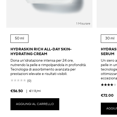
1 Misurare
50 ml
30 ml
HYDRASKIN RICH ALL-DAY SKIN-
HYDRASK
HYDRATING CREAM
SERUM
Dona un’idratazione intensa per 24 ore,
Un siero a
nutrendo la pelle e rimpolpandola in profondità.
pelle in u
Tecnologia di assorbimento avanzata per
tecnologie
prestazioni elevate e risultati visibili.
ottimizzar
eccezional
(0)
€56.50
|
€1.13
/ml
€72.00
AGGIUNGI AL CARRELLO
AGGIU