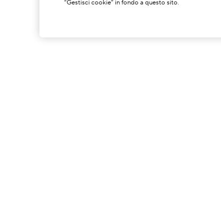
“Gestisci cookie” in fondo a questo sito.
INFORMAZIONI SU DI NOI
La Nostra Storia
C
Potere Della Formulazione
S
Il Nostro Impegno
C
Spedzioni A Impatto Zero Di
G
Carbonio
P
I
D
T