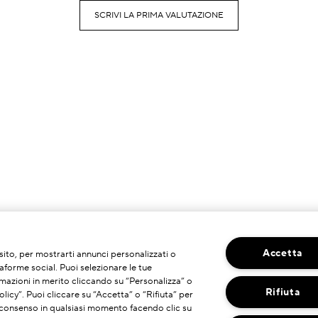
SCRIVI LA PRIMA VALUTAZIONE
Accetta
o sito, per mostrarti annunci personalizzati o
taforme social. Puoi selezionare le tue
mazioni in merito cliccando su “Personalizza” o
Rifiuta
licy”. Puoi cliccare su “Accetta” o “Rifiuta” per
uo consenso in qualsiasi momento facendo clic su