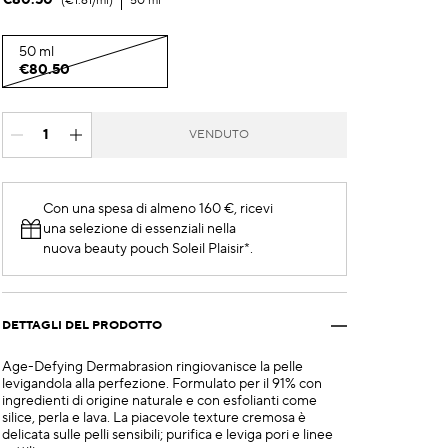
€80.50
€1.61
/ml
50 ml
50 ml
€80.50
VENDUTO
Con una spesa di almeno 160 €, ricevi
una selezione di essenziali nella
nuova beauty pouch Soleil Plaisir*.
DETTAGLI DEL PRODOTTO
Age-Defying Dermabrasion ringiovanisce la pelle
levigandola alla perfezione. Formulato per il 91% con
ingredienti di origine naturale e con esfolianti come
silice, perla e lava. La piacevole texture cremosa è
delicata sulle pelli sensibili; purifica e leviga pori e linee