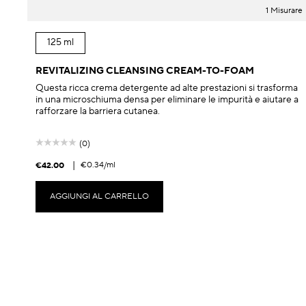
1 Misurare
125 ml
REVITALIZING CLEANSING CREAM-TO-FOAM
Questa ricca crema detergente ad alte prestazioni si trasforma
in una microschiuma densa per eliminare le impurità e aiutare a
rafforzare la barriera cutanea.
(0)
|
€0.34
/ml
€42.00
AGGIUNGI AL CARRELLO