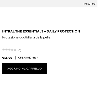
1 Misurare
INTRAL THE ESSENTIALS – DAILY PROTECTION
Protezione quotidiana della pelle.
(0)
|
€55.00
/Einheit
€55.00
€
AGGIUNGI AL CARRELLO