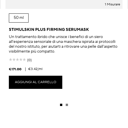
1 Misurare
50 ml
STIMULSKIN PLUS FIRMING SERUMASK
Un trattamento ibrido che unisce i benefici di un siero
all’esperienza sensoriale di una maschera ispirata ai protocolli
del nostro istituto, per aiutarti a ritrovare una pelle dall’aspetto
visibilmente più compatto.
(0)
|
€3.42
/ml
€171.00
AGGIUNGI AL CARRELLO