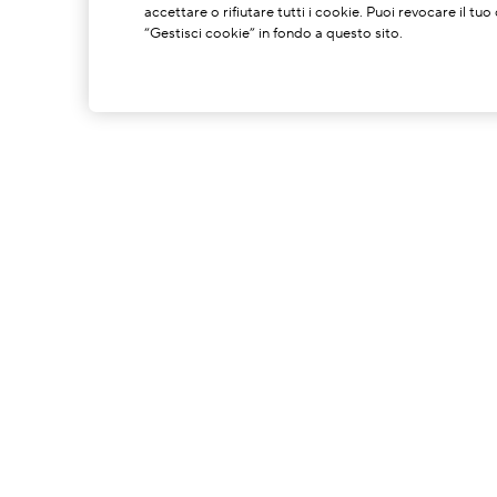
accettare o rifiutare tutti i cookie. Puoi revocare il t
“Gestisci cookie” in fondo a questo sito.
INFORMAZIONI SU DI NOI
La Nostra Storia
C
Potere Della Formulazione
S
Il Nostro Impegno
C
Spedzioni A Impatto Zero Di
G
Carbonio
P
I
D
T