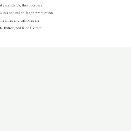
ty standards, this botanical
skin's natural collagen production
fine lines and wrinkles are
ct/Hydrolyzed Rice Extract.