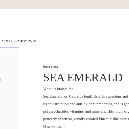
E
COLLEZIONI
SCOPRI
Ingredient
SEA EMERALD
What its known for
Sea Emerald, or Caulerpa lentillifera, is a precious an
its anti-irritation and anti-oxidant properties, and is g
polysaccharides, vitamins, and minerals. This micro-alg
perfectly spherical, vividly colored Emerald-like pearls
How we use it