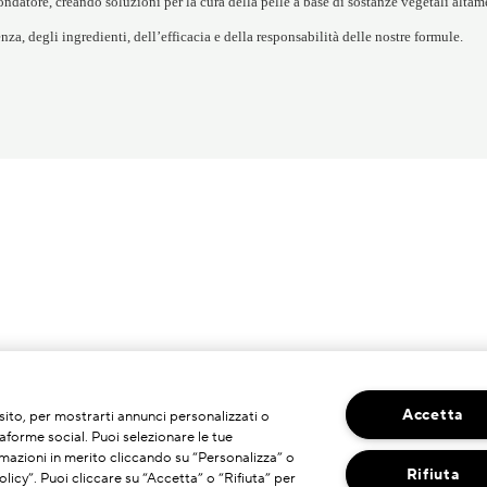
ondatore, creando soluzioni per la cura della pelle a base di sostanze vegetali altam
enza, degli ingredienti, dell’efficacia e della responsabilità delle nostre formule.
Accetta
o sito, per mostrarti annunci personalizzati o
taforme social. Puoi selezionare le tue
mazioni in merito cliccando su “Personalizza” o
Rifiuta
licy”. Puoi cliccare su “Accetta” o “Rifiuta” per