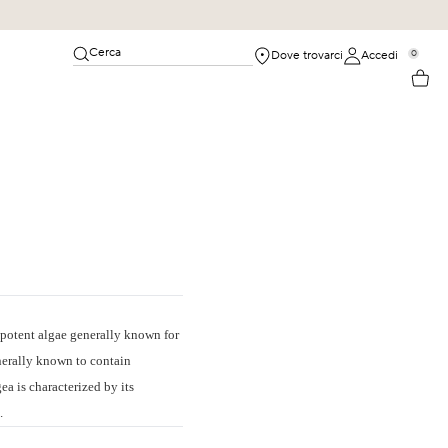
Cerca
0
Dove trovarci
Accedi
d potent algae generally known for
enerally known to contain
ea is characterized by its
.