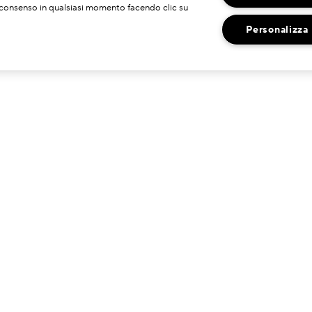
uo consenso in qualsiasi momento facendo clic su
Personalizza
HAI BISOGNO DI ASSISTENZA?
DOVE TROVARCI
ontatta il Produttore
Ricerca Negozi
ervizio Clienti
hatta con Noi
estisci I Miei Ordini
olitica Di Reso
nformazioni Di Spedizione
omande Frequenti
raccia il mio ordine