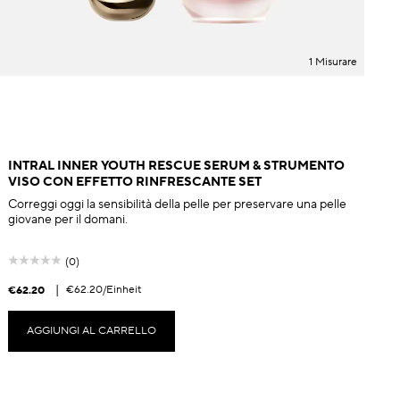
1 Misurare
INTRAL INNER YOUTH RESCUE SERUM & STRUMENTO
VISO CON EFFETTO RINFRESCANTE SET
Correggi oggi la sensibilità della pelle per preservare una pelle
giovane per il domani.
(0)
|
€62.20
/Einheit
€62.20
€
AGGIUNGI AL CARRELLO