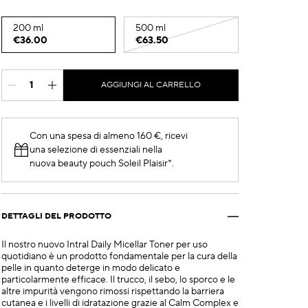
200 ml
500 ml
€36.00
€63.50
AGGIUNGI AL CARRELLO
Con una spesa di almeno 160 €, ricevi
una selezione di essenziali nella
nuova beauty pouch Soleil Plaisir*.
DETTAGLI DEL PRODOTTO
Il nostro nuovo Intral Daily Micellar Toner per uso
quotidiano è un prodotto fondamentale per la cura della
pelle in quanto deterge in modo delicato e
particolarmente efficace. Il trucco, il sebo, lo sporco e le
altre impurità vengono rimossi rispettando la barriera
cutanea e i livelli di idratazione grazie al Calm Complex e