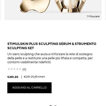
1 Misurare
STIMULSKIN PLUS SCULPTING SERUM & STRUMENTO
SCULPTING SET
Un siero sculpting che aiuta a rinforzare la rete di sostegno
della pelle e a restituire una pelle più liftata e compatta, per
contorni visibilmente ridefiniti.
(0)
|
€251.20
/Einheit
€251.20
AGGIUNGI AL CARRELLO