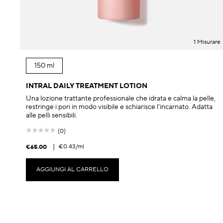
1 Misurare
150 ml
INTRAL DAILY TREATMENT LOTION
Una lozione trattante professionale che idrata e calma la pelle,
restringe i pori in modo visibile e schiarisce l’incarnato. Adatta
alle pelli sensibili.
(0)
|
€0.43
/ml
€65.00
AGGIUNGI AL CARRELLO