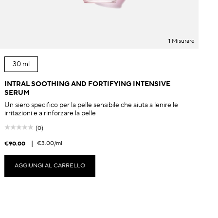
1 Misurare
30 ml
INTRAL SOOTHING AND FORTIFYING INTENSIVE
SERUM
Un siero specifico per la pelle sensibile che aiuta a lenire le
irritazioni e a rinforzare la pelle
(0)
|
€3.00
/ml
€90.00
€
AGGIUNGI AL CARRELLO