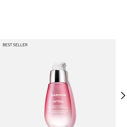
BEST SELLER
B
I
Co
g