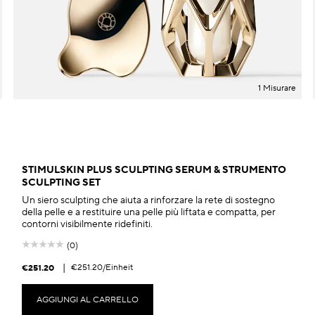
1 Misurare
STIMULSKIN PLUS SCULPTING SERUM & STRUMENTO
SCULPTING SET
Un siero sculpting che aiuta a rinforzare la rete di sostegno
della pelle e a restituire una pelle più liftata e compatta, per
contorni visibilmente ridefiniti.
(0)
|
€251.20
/Einheit
€251.20
AGGIUNGI AL CARRELLO