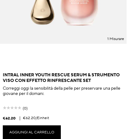
1 Misurare
INTRAL INNER YOUTH RESCUE SERUM & STRUMENTO
VISO CON EFFETTO RINFRESCANTE SET
Correggi oggi la sensibilità della pelle per preservare una pelle
giovane per il domani.
(0)
|
€62.20
/Einheit
€62.20
€
AGGIUNGI AL CARRELLO