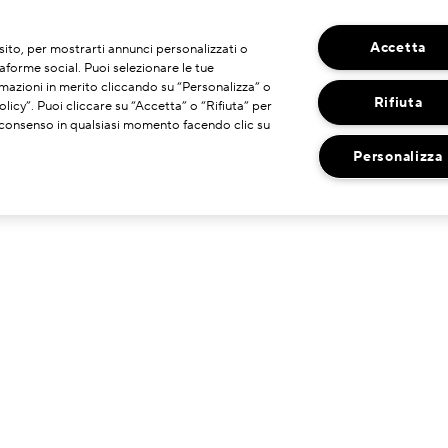
Accetta
o sito, per mostrarti annunci personalizzati o
taforme social. Puoi selezionare le tue
mazioni in merito cliccando su “Personalizza” o
Rifiuta
licy”. Puoi cliccare su “Accetta” o “Rifiuta” per
uo consenso in qualsiasi momento facendo clic su
Personalizza
HAI BISOGNO DI ASSISTENZA?
DOVE TROVARCI
ontatta il Produttore
Ricerca Negozi
ervizio Clienti
hatta con Noi
estisci I Miei Ordini
olitica Di Reso