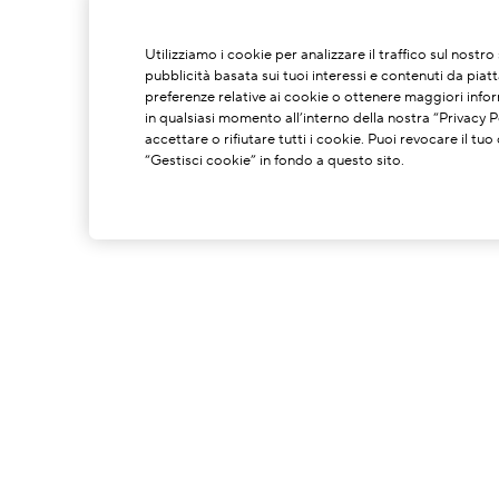
Utilizziamo i cookie per analizzare il traffico sul nostr
pubblicità basata sui tuoi interessi e contenuti da piat
preferenze relative ai cookie o ottenere maggiori infor
in qualsiasi momento all’interno della nostra “Privacy Po
accettare o rifiutare tutti i cookie. Puoi revocare il t
“Gestisci cookie” in fondo a questo sito.
INFORMAZIONI SU DI NOI
La Nostra Storia
C
Potere Della Formulazione
S
Il Nostro Impegno
C
Spedzioni A Impatto Zero Di
G
Carbonio
P