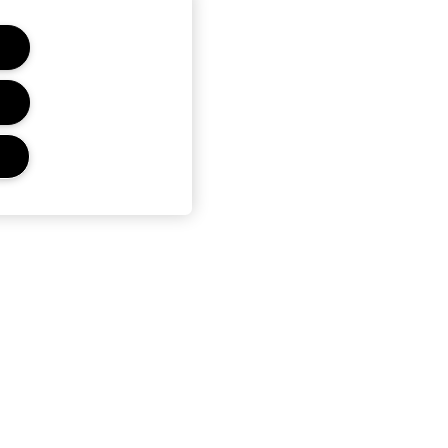
PRIVACY E TERMINI
Termini D'Uso
Informativa Sulla Privacy
Condizioni Di Vendita
Gestisci Le Impostazioni Dei Cookie