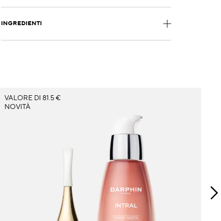
INGREDIENTI
VALORE DI 81.5 €
V
NOVITÀ
N
É
&
Un
pe