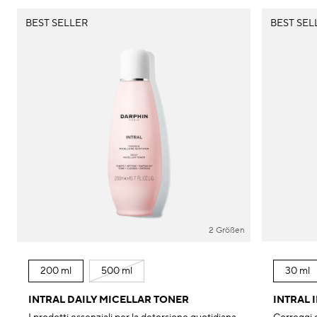
Macchie scure & pelle irregolare
BEST SELLER
BEST SEL
Pori
Inquinamento
Perdita di volume
Colorito spent
2 Größen
200 ml
500 ml
30 ml
INTRAL DAILY MICELLAR TONER
INTRAL 