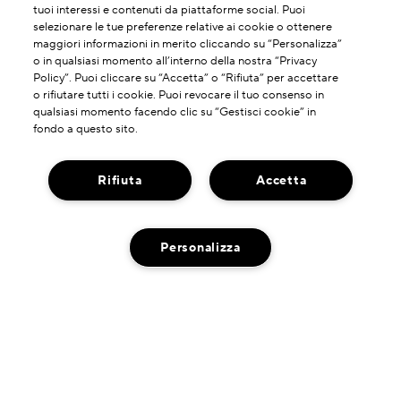
tuoi interessi e contenuti da piattaforme social. Puoi
selezionare le tue preferenze relative ai cookie o ottenere
maggiori informazioni in merito cliccando su “Personalizza”
o in qualsiasi momento all’interno della nostra “Privacy
Policy”. Puoi cliccare su “Accetta” o “Rifiuta” per accettare
o rifiutare tutti i cookie. Puoi revocare il tuo consenso in
qualsiasi momento facendo clic su “Gestisci cookie” in
fondo a questo sito.
Rifiuta
Accetta
Personalizza
INFORMAZIONI SU DI NOI
La Nostra Storia
HAI BISOGNO DI ASSISTENZA?
Potere Della Formulazione
Contatta il Produttore
Il Nostro Impegno
DOVE TROVARCI
Servizio Clienti