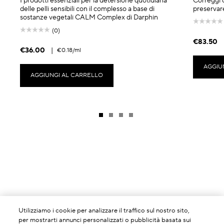
I prodotti essenziali per la detersione quotidiana
Correggi o
delle pelli sensibili con il complesso a base di
preservare
sostanze vegetali CALM Complex di Darphin
(0)
€83.50
€36.00
|
€0.18
/ml
AGGIU
AGGIUNGI AL CARRELLO
Utilizziamo i cookie per analizzare il traffico sul nostro sito,
per mostrarti annunci personalizzati o pubblicità basata sui