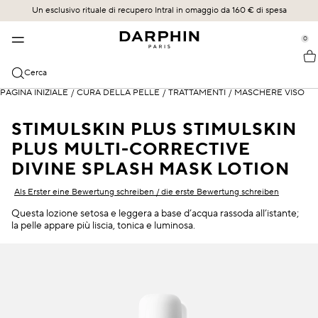
Un esclusivo rituale di recupero Intral in omaggio da 160 € di spesa
TRATTAMENTO DELLA PELLE
BESTSELLER
COLLEZIONI
SCOPRI
se Sidebar Navigation
Clo
Clo
Clo
Clo
0
::elc_general.menu::
BESTSELLER
SCOPRI
ACQUISTA TUTTO
UN FUTURO ARRAIGADO EN UN LEGADO
Darphin
ÉCLAT SUBLIME
Bestseller
Éclat Sublime
LA SCIENZA DEL RILASCIO
Cerca
CATEGORIE
PAGINA INIZIALE
STIMULSKIN PLUS
Novità
Intral
IL NOSTRO IMPEGNO
/
CURA DELLA PELLE
/
TRATTAMENTI
/
MASCHERE VISO
Tutti i prodotti
TRATTAMENTI SPECIFICI DELLA PELLE
INTRAL
Offerte
Hydraskin
I NOSTRI PROTOCOLLI SPECIALIZZATI IN FACCIALISTI
STIMULSKIN PLUS STIMULSKIN
Sieri & Essenze
Sensibilità e rossore
PLUS MULTI-CORRECTIVE
HYDRASKIN
Regime per la cura della pelle
Stimulskin Plus
Detergenti e tonici
Idratazione
DIVINE SPLASH MASK LOTION
Elixir agli oli essenziali
Idratanti e protezione SPF
Rughe e linee sottili
Als Erster eine Bewertung schreiben / die erste Bewertung schreiben
Ideal Resource
Questa lozione setosa e leggera a base d’acqua rassoda all’istante;
Cura del contorno occhi e labbra
Pelle miscelata
la pelle appare più liscia, tonica e luminosa.
Exquisâge
Maschere ed esfolianti
Pelle secca
Prédermine
Oli
Protezione SPF
Soleil Plaisir
Occhiaie e gonfiore