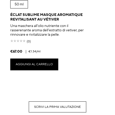
50 ml
ÉCLAT SUBLIME MASQUE AROMATIQUE
REVITALISANT AU VÉTIVER
Una maschera all’olio nutriente con il
rasserenante aroma dell’estratto di vetiver, per
rinnovare e rivitalizzare la pelle.
(0)
€67.00
|
€1.34
/ml
AGGIUNGI AL CARRELLO
SCRIVI LA PRIMA VALUTAZIONE