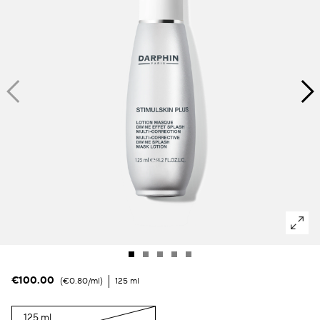
Macchie scure & pelle irregolare
Pori
Inquinamento
Perdita di volume
Colorito spent
€100.00
€0.80
/ml
125 ml
125 ml