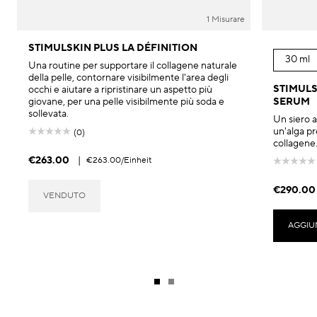
1 Misurare
STIMULSKIN PLUS LA DÉFINITION
30 ml
Una routine per supportare il collagene naturale
della pelle, contornare visibilmente l'area degli
STIMULS
occhi e aiutare a ripristinare un aspetto più
giovane, per una pelle visibilmente più soda e
SERUM
sollevata.
Un siero a
un'alga pr
(0)
collagene
€263.00
|
€263.00
/Einheit
€290.00
VENDUTO
AGGIU