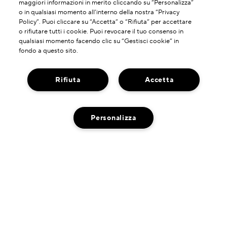
maggiori informazioni in merito cliccando su “Personalizza”
o in qualsiasi momento all’interno della nostra “Privacy
Policy”. Puoi cliccare su “Accetta” o “Rifiuta” per accettare
o rifiutare tutti i cookie. Puoi revocare il tuo consenso in
qualsiasi momento facendo clic su “Gestisci cookie” in
fondo a questo sito.
Rifiuta
Accetta
INFORMAZIONI SU DI NOI
Personalizza
La Nostra Storia
HAI BISOGNO DI ASSISTENZA?
Potere Della Formulazione
Contatta il Produttore
Il Nostro Impegno
DOVE TROVARCI
AGGIUNGI AL CARRELLO
Servizio Clienti
Spedzioni A Impatto Zero Di Carbonio
Ricerca Negozi
Chatta con Noi
PRIVACY E TERMINI
Gestisci I Miei Ordini
Termini D'Uso
Politica Di Reso