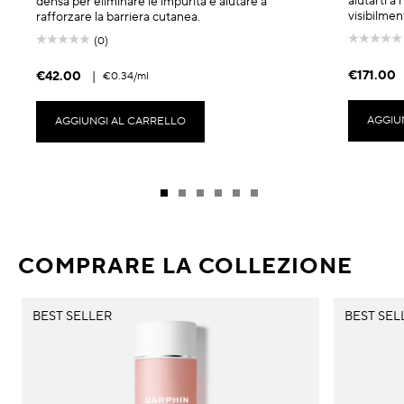
aiutarti a 
densa per eliminare le impurità e aiutare a
visibilmen
rafforzare la barriera cutanea.
(0)
€171.00
€42.00
|
€0.34
/ml
AGGIU
AGGIUNGI AL CARRELLO
COMPRARE LA COLLEZIONE
BEST SELLER
BEST SEL