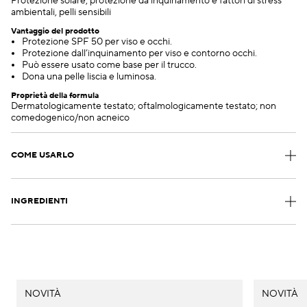
Protezione solare, protezione da inquinamento e fattori di stress
ambientali, pelli sensibili
Vantaggio del prodotto
Protezione SPF 50 per viso e occhi.
Protezione dall’inquinamento per viso e contorno occhi.
Può essere usato come base per il trucco.
Dona una pelle liscia e luminosa.
Proprietà della formula
Dermatologicamente testato; oftalmologicamente testato; non
comedogenico/non acneico
COME USARLO
INGREDIENTI
NOVITÀ
NOVITÀ