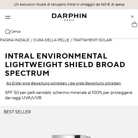
Un esclusivo rituale di recupero Intral in omaggio da 160 € di spesa
TRATTAMENTO DELLA PELLE
BESTSELLER
COLLEZIONI
SCOPRI
se Sidebar Navigation
Clo
Clo
Clo
Clo
0
::elc_general.menu::
BESTSELLER
SCOPRI
ACQUISTA TUTTO
UN FUTURO ARRAIGADO EN UN LEGADO
Darphin
ÉCLAT SUBLIME
Bestseller
Éclat Sublime
LA SCIENZA DEL RILASCIO
Cerca
CATEGORIE
PAGINA INIZIALE
STIMULSKIN PLUS
Novità
Intral
IL NOSTRO IMPEGNO
/
CURA DELLA PELLE
/
TRATTAMENTI SOLARI
Tutti i prodotti
TRATTAMENTI SPECIFICI DELLA PELLE
INTRAL
Offerte
Hydraskin
I NOSTRI PROTOCOLLI SPECIALIZZATI IN FACCIALISTI
INTRAL ENVIRONMENTAL
Sieri & Essenze
Sensibilità e rossore
LIGHTWEIGHT SHIELD BROAD
HYDRASKIN
Regime per la cura della pelle
Stimulskin Plus
Detergenti e tonici
Idratazione
SPECTRUM
Elixir agli oli essenziali
Idratanti e protezione SPF
Rughe e linee sottili
Als Erster eine Bewertung schreiben / die erste Bewertung schreiben
Ideal Resource
SPF 50 per pelli sensibili; schermo minerale al 100% per proteggere
Cura del contorno occhi e labbra
Pelle miscelata
dai raggi UVA/UVB.
Exquisâge
Maschere ed esfolianti
Pelle secca
BEST SELLER
Prédermine
Oli
Protezione SPF
Soleil Plaisir
Occhiaie e gonfiore