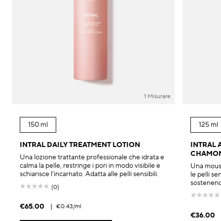
1 Misurare
150 ml
125 ml
INTRAL DAILY TREATMENT LOTION
INTRAL 
CHAMOM
Una lozione trattante professionale che idrata e
calma la pelle, restringe i pori in modo visibile e
Una mouss
schiarisce l’incarnato. Adatta alle pelli sensibili.
le pelli se
sostenendo
(0)
€65.00
|
€0.43
/ml
€36.00