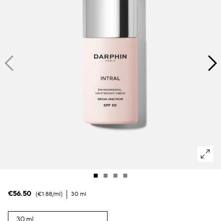
Macchie scure & pelle irregolare
Pori
Inquinamento
Perdita di volume
Colorito spent
€56.50
€1.88
/ml
30 ml
30 ml