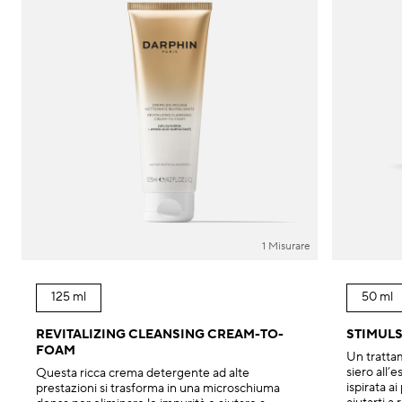
1 Misurare
125 ml
50 ml
REVITALIZING CLEANSING CREAM-TO-
STIMULS
FOAM
Un trattam
siero all’
Questa ricca crema detergente ad alte
ispirata ai
prestazioni si trasforma in una microschiuma